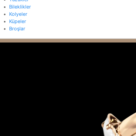
Bileklikler
Kolyeler
Küpeler
Broşlar