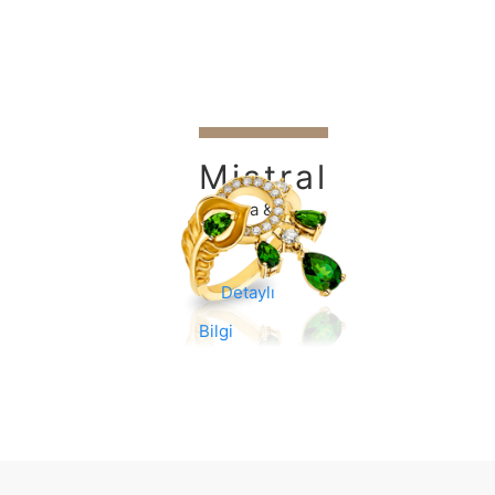
Mistral
Carrera &
Carrera
Detaylı
Bilgi