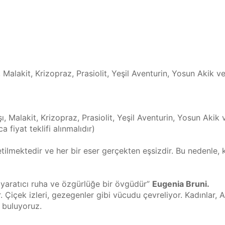
Malakit, Krizopraz, Prasiolit, Yeşil Aventurin, Yosun Akik ve
ı, Malakit, Krizopraz, Prasiolit, Yeşil Aventurin, Yosun Akik
ca fiyat teklifi alınmalıdır)
etilmektedir ve her bir eser gerçekten eşsizdir. Bu nedenle, kar
sı yaratıcı ruha ve özgürlüğe bir övgüdür” 
Eugenia Bruni.
r. Çiçek izleri, gezegenler gibi vücudu çevreliyor. Kadınlar,
ı buluyoruz.