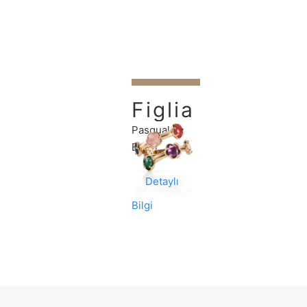
Figlia
Dei
Pasquale
Fiori
Bruni
Yüzük
Detaylı
Bilgi