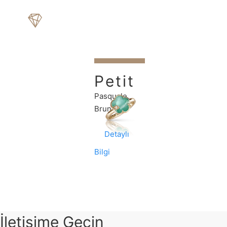
Petit
Joli
Pasquale
Yüzük
Bruni
Detaylı
Bilgi
İletişime Geçin