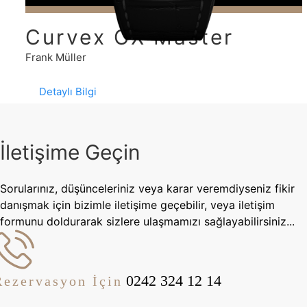
Curvex CX Master
Jumper
Frank Müller
Detaylı Bilgi
İletişime Geçin
Sorularınız, düşünceleriniz veya karar veremdiyseniz fikir
danışmak için bizimle iletişime geçebilir, veya iletişim
formunu doldurarak sizlere ulaşmamızı sağlayabilirsiniz...
0242 324 12 14
Rezervasyon İçin