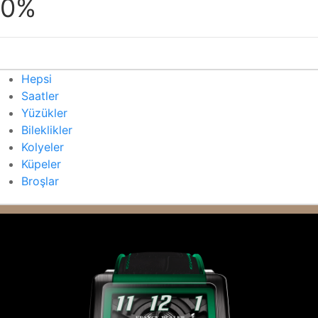
0%
Hepsi
Saatler
Yüzükler
Bileklikler
Kolyeler
Küpeler
Broşlar