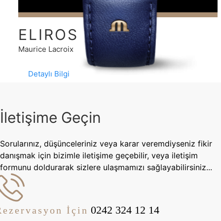
ELIROS
Maurice Lacroix
Detaylı Bilgi
İletişime Geçin
Sorularınız, düşünceleriniz veya karar veremdiyseniz fikir
danışmak için bizimle iletişime geçebilir, veya iletişim
formunu doldurarak sizlere ulaşmamızı sağlayabilirsiniz...
0242 324 12 14
Rezervasyon İçin