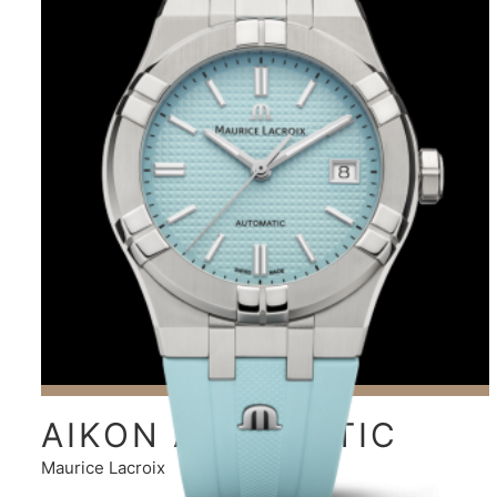
AIKON AUTOMATIC
SKELETON
Maurice Lacroix