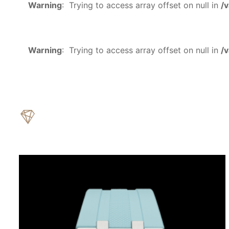
Warning
:  Trying to access array offset on null in 
/
Warning
:  Trying to access array offset on null in 
/