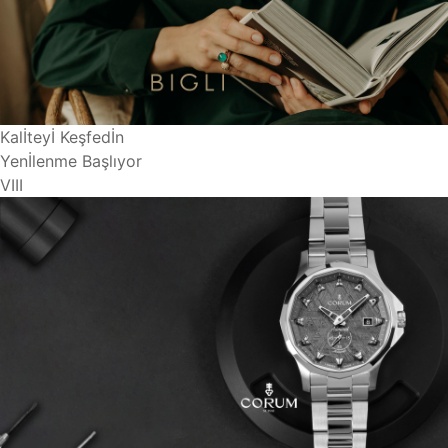
Kalİteyİ Keşfedİn
Yenİlenme Başlıyor
VIII