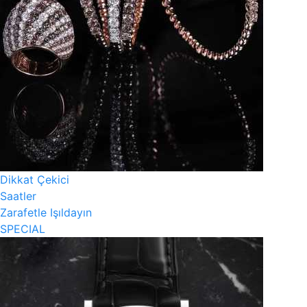
Dikkat Çekici
Saatler
Zarafetle Işıldayın
SPECIAL