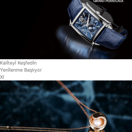
Kalİteyİ Keşfedİn
Yenİlenme Başlıyor
XI