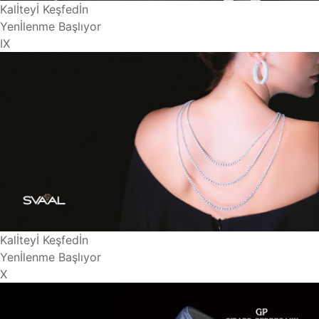
Kalİteyİ Keşfedİn
Yenİlenme Başlıyor
IX
Kalİteyİ Keşfedİn
Yenİlenme Başlıyor
X