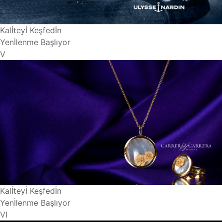
Kalİteyİ Keşfedİn
Yenİlenme Başlıyor
V
Kalİteyİ Keşfedİn
Yenİlenme Başlıyor
VI