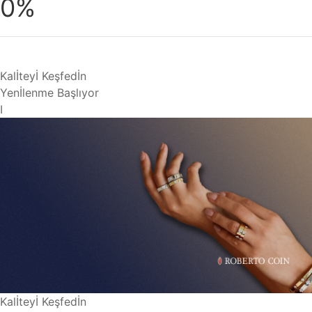
0%
Kalİteyİ Keşfedİn
Yenİlenme Başlıyor
I
Kalİteyİ Keşfedİn