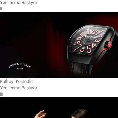
Yenİlenme Başlıyor
II
Kalİteyİ Keşfedİn
Yenİlenme Başlıyor
III