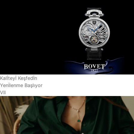
Kalİteyİ Keşfedİn
Yenİlenme Başlıyor
VII