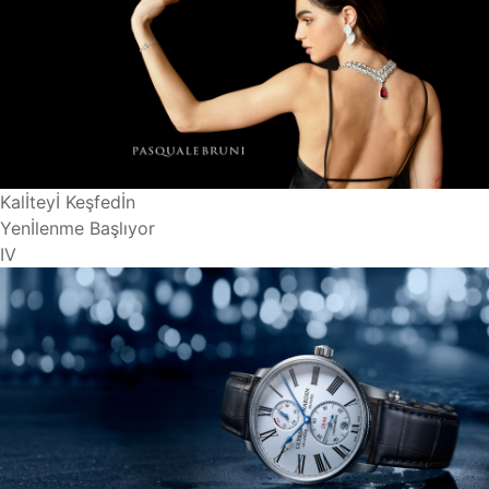
Kalİteyİ Keşfedİn
Yenİlenme Başlıyor
IV