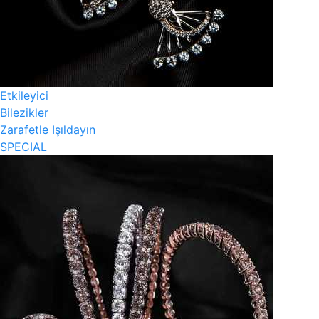
Etkileyici
Bilezikler
Zarafetle Işıldayın
SPECIAL